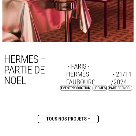
HERMES –
- PARIS -
PARTIE DE
HERMÈS
- 21/11
NOEL
FAUBOURG
/2024
EVENTPRODUCTION
,
HERMÈS
,
PARTIEDENOËL
TOUS NOS PROJETS +