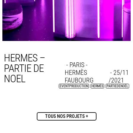
HERMES –
- PARIS -
PARTIE DE
HERMÈS
- 25/11
NOEL
FAUBOURG
/2021
EVENTPRODUCTION
,
HERMÈS
,
PARTIEDENOËL
TOUS NOS PROJETS +